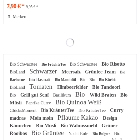
7,90 € *
9,95 € *
Merken
Bio Risotto
Bio Schwarztee
Bio Schwarztee
Bio FrüchteTee
Schwarzer
Meersalz
Grüntee Team
BioLand
Bio
Bio Basmati
Barbecue
Bio Mandelöl
Bio
Bio
Bio Kürbis
Tomaten
Himbeerfelder
Bio Tandoori
BioLand
Bio
Grill gut Senf
Wild Braten
Bio
Bio
Basilikum
Bio Quinoa Weiß
Müsli
Paprika Curry
Bio KräuterTee
Curry
GlücksMoment
Bio KräuterTee
Pflaume Kakao
madras
Moin moin
Design
Kännchen
Bio Müsli
Bio Walnussmehl
Grüner
Bio Grüntee
Rooibos
Nacht Eule
Bio
Bio Bulgur