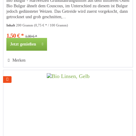
Bio Bulgur - Hartweizen Grundnahrungsmittel aus dem mittleren Osten
Bio Bulgur ähnelt dem Couscous, im Unterschied zu diesem ist Bulgur
jedoch gedünsteter Weizen. Das Getreide wird zuerst vorgekocht, dann
getrocknet und grob geschnitten,...
Inhalt
200 Gramm
(0,75 € * / 100 Gramm)
1,50 € *
1,99 € *
Jetzt genießen
Merken