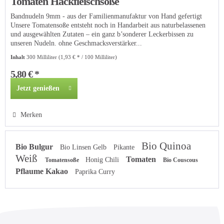
Tomaten Hackfleischsoße
Bandnudeln 9mm - aus der Familienmanufaktur von Hand gefertigt
Unsere Tomatensoße entsteht noch in Handarbeit aus naturbelassenen
und ausgewählten Zutaten – ein ganz b’sonderer Leckerbissen zu
unseren Nudeln. ohne Geschmacksverstärker...
Inhalt
300 Milliliter
(1,93 € * / 100 Milliliter)
5,80 € *
Jetzt genießen
Merken
Bio Quinoa
Bio Bulgur
Bio Linsen Gelb
Pikante
Weiß
Tomaten
Honig Chili
Tomatensoße
Bio Couscous
Pflaume Kakao
Paprika Curry