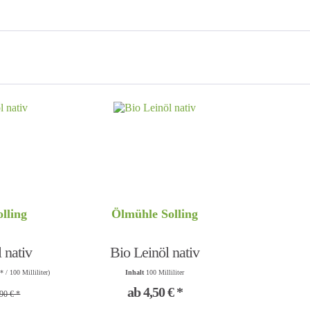
lling
Ölmühle Solling
 nativ
Bio Leinöl nativ
* / 100 Milliliter)
Inhalt
100 Milliliter
ab 4,50 € *
90 € *