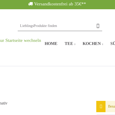
Versandkostenfrei ab 35€**
HOME
TEE
KOCHEN
SÜ
Bena