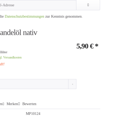
die
Datenschutzbestimmungen
zur Kenntnis genommen.
ndelöl nativ
5,90 € *
liliter
gl. Versandkosten
ft!
en
Merken
Bewerten
MP10124