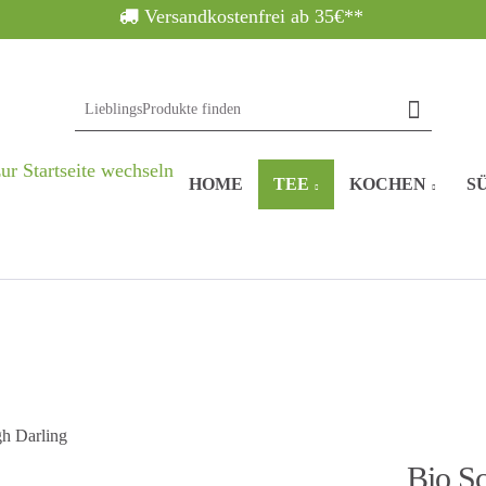
Versandkostenfrei ab 35€**
HOME
TEE
KOCHEN
SÜ
Bio S