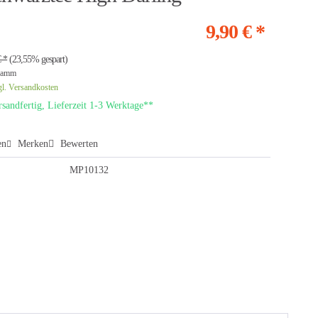
9,90 € *
€ *
(23,55% gespart)
ramm
gl. Versandkosten
sandfertig, Lieferzeit 1-3 Werktage**
en
Merken
Bewerten
MP10132