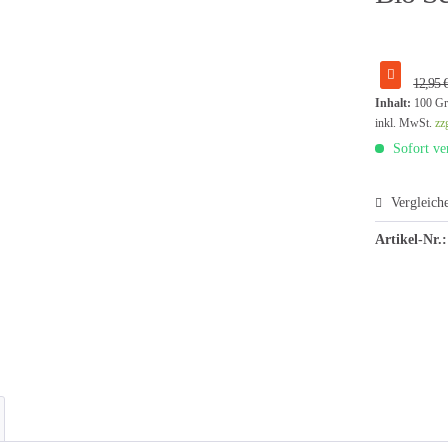
12,95 
Inhalt:
100 G
inkl. MwSt.
zz
Sofort ver
Vergleich
Artikel-Nr.: