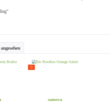
ling"
s angesehen
a
samova