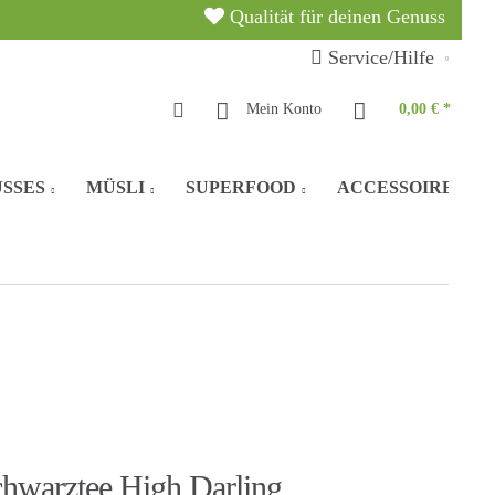
Qualität für deinen Genuss
Service/Hilfe
Mein Konto
0,00 € *
SSES
MÜSLI
SUPERFOOD
ACCESSOIRES
chwarztee High Darling