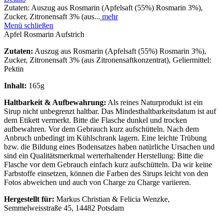
Zutaten: Auszug aus Rosmarin (Apfelsaft (55%) Rosmarin 3%),
Zucker, Zitronensaft 3% (aus...
mehr
Menü schließen
Apfel Rosmarin Aufstrich
Zutaten:
Auszug aus Rosmarin (Apfelsaft (55%) Rosmarin 3%),
Zucker, Zitronensaft 3% (aus Zitronensaftkonzentrat), Geliermittel:
Pektin
Inhalt:
165g
Haltbarkeit & Aufbewahrung:
Als reines Naturprodukt ist ein
Sirup nicht unbegrenzt haltbar. Das Mindesthaltbarkeitsdatum ist auf
dem Etikett vermerkt. Bitte die Flasche dunkel und trocken
aufbewahren. Vor dem Gebrauch kurz aufschütteln. Nach dem
Anbruch unbedingt im Kühlschrank lagern. Eine leichte Trübung
bzw. die Bildung eines Bodensatzes haben natürliche Ursachen und
sind ein Qualitätsmerkmal werterhaltender Herstellung: Bitte die
Flasche vor dem Gebrauch einfach kurz aufschütteln. Da wir keine
Farbstoffe einsetzen, können die Farben des Sirups leicht von den
Fotos abweichen und auch von Charge zu Charge variieren.
Hergestellt für:
Markus Christian & Felicia Wenzke,
Semmelweisstraße 45, 14482 Potsdam