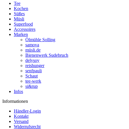
Tee
Kochen
Süßes
Müsli
Superfood
Accessoires
Marken
Ölmühle Solling
samova
müsli.de
Bienenwerk Sudebruch
delysoy
reishunger
senfpauli
Schaut
tee-werk
si&rup
Infos
Informationen
Händler-Login
Kontakt
Versand
Widerrufsrecht