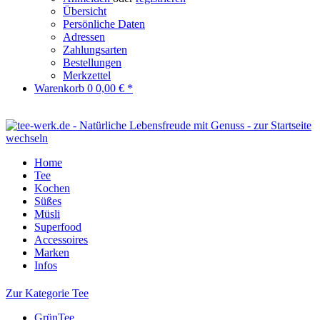
Übersicht
Persönliche Daten
Adressen
Zahlungsarten
Bestellungen
Merkzettel
Warenkorb
0
0,00 € *
Home
Tee
Kochen
Süßes
Müsli
Superfood
Accessoires
Marken
Infos
Zur Kategorie Tee
GrünTee