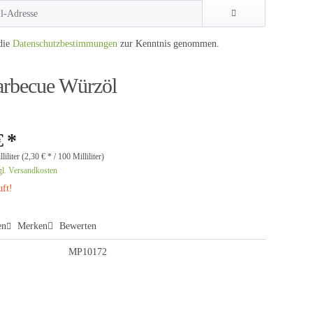
die
Datenschutzbestimmungen
zur Kenntnis genommen.
arbecue Würzöl
€ *
liliter (2,30 € * / 100 Milliliter)
gl. Versandkosten
ft!
en
Merken
Bewerten
MP10172