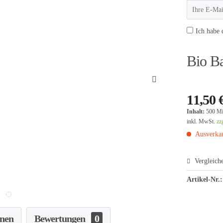
Ich habe 
Bio B
11,50 
Inhalt:
500 Mil
inkl. MwSt.
zz
Ausverkau
Vergleich
Artikel-Nr.:
onen
Bewertungen
0