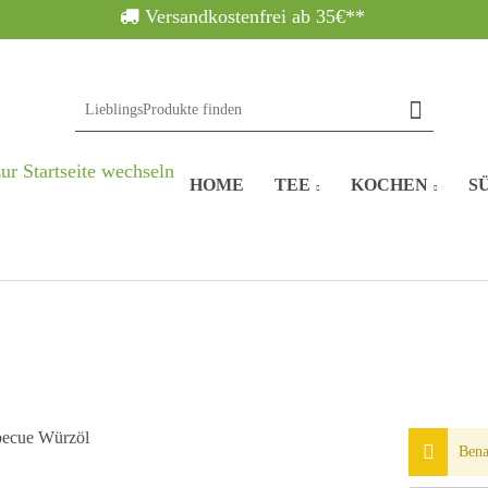
Versandkostenfrei ab 35€**
HOME
TEE
KOCHEN
SÜ
Bena