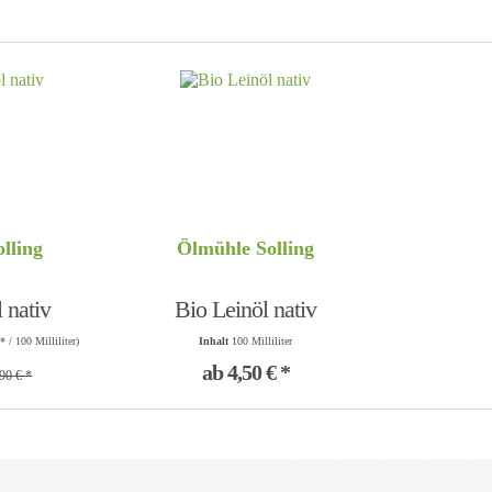
lling
Ölmühle Solling
 nativ
Bio Leinöl nativ
* / 100 Milliliter)
Inhalt
100 Milliliter
ab 4,50 € *
90 € *