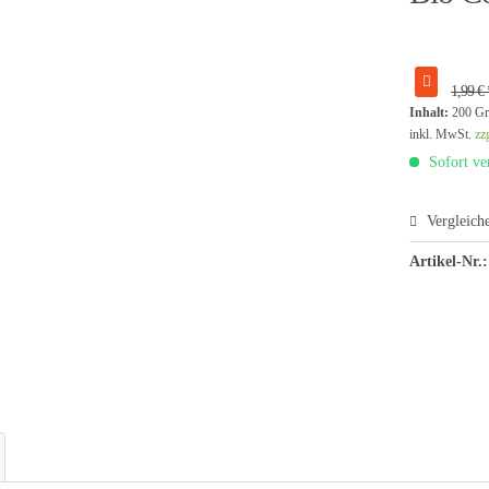
1,99 € 
Inhalt:
200 Gr
inkl. MwSt.
zz
Sofort ver
Vergleich
Artikel-Nr.: