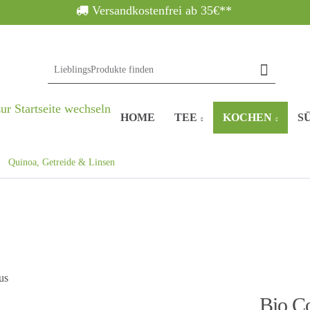
Versandkostenfrei ab 35€**
HOME
TEE
KOCHEN
SÜ
Quinoa, Getreide & Linsen
Bio C