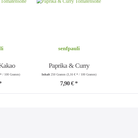
li
senfpauli
 Kakao
Paprika & Curry
 * / 100 Gramm)
Inhalt
250 Gramm
(3,16 € * / 100 Gramm)
soße
Tomatensoße
*
7,90 € *