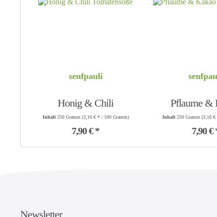
senfpauli
senfpau
Honig & Chili
Pflaume &
Inhalt
250 Gramm
(3,16 € * / 100 Gramm)
Inhalt
250 Gramm
(3,16 €
Tomatensoße
Tomaten
7,90 € *
7,90 € 
Newsletter