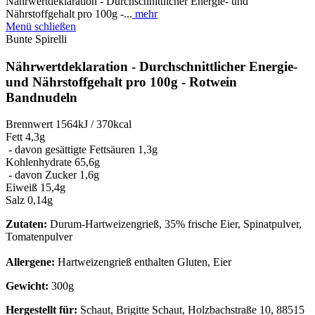
Nährwertdeklaration - Durchschnittlicher Energie- und
Nährstoffgehalt pro 100g -...
mehr
Menü schließen
Bunte Spirelli
Nährwertdeklaration - Durchschnittlicher Energie-
und Nährstoffgehalt pro 100g - Rotwein
Bandnudeln
Brennwert 1564kJ / 370kcal
Fett 4,3g
- davon gesättigte Fettsäuren 1,3g
Kohlenhydrate 65,6g
- davon Zucker 1,6g
Eiweiß 15,4g
Salz 0,14g
Zutaten:
Durum-Hartweizengrieß, 35% frische Eier, Spinatpulver,
Tomatenpulver
Allergene:
Hartweizengrieß enthalten Gluten, Eier
Gewicht:
300g
Hergestellt für:
Schaut, Brigitte Schaut, Holzbachstraße 10, 88515