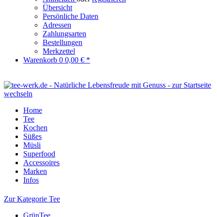
Übersicht
Persönliche Daten
Adressen
Zahlungsarten
Bestellungen
Merkzettel
Warenkorb
0
0,00 € *
Home
Tee
Kochen
Süßes
Müsli
Superfood
Accessoires
Marken
Infos
Zur Kategorie Tee
GrünTee