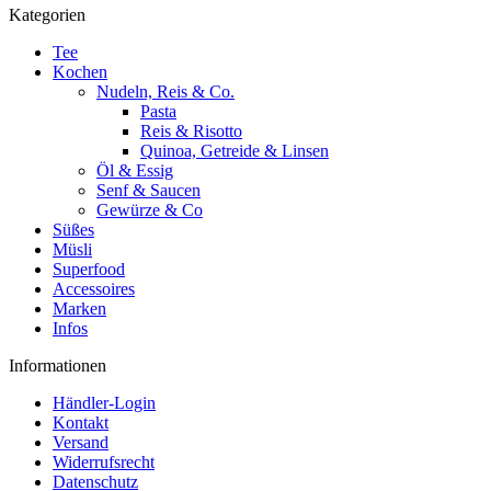
Kategorien
Tee
Kochen
Nudeln, Reis & Co.
Pasta
Reis & Risotto
Quinoa, Getreide & Linsen
Öl & Essig
Senf & Saucen
Gewürze & Co
Süßes
Müsli
Superfood
Accessoires
Marken
Infos
Informationen
Händler-Login
Kontakt
Versand
Widerrufsrecht
Datenschutz