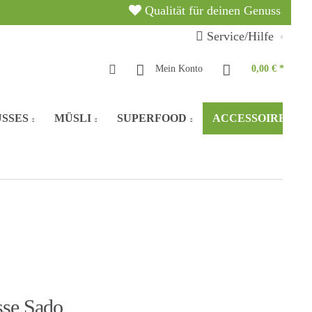
Qualität für deinen Genuss
Service/Hilfe
Mein Konto
0,00 € *
SSES
MÜSLI
SUPERFOOD
ACCESSOIRES
sse Sado