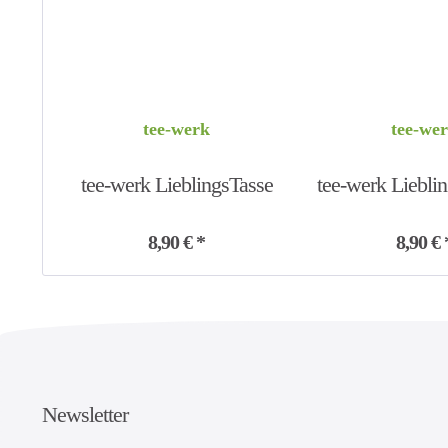
tee-werk
tee-we
tee-werk LieblingsTasse
tee-werk Lieblin
tea is...
tea...
8,90 € *
8,90 € 
Newsletter