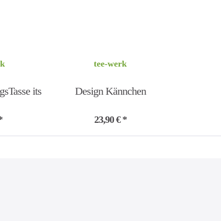
rk
tee-werk
gsTasse its
Design Kännchen
Leichtigkeit
*
23,90 € *