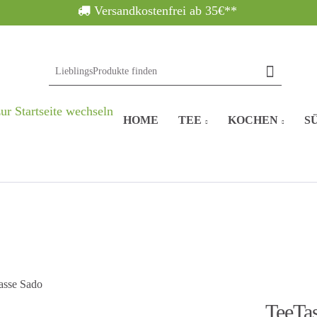
Versandkostenfrei ab 35€**
HOME
TEE
KOCHEN
SÜ
TeeTa