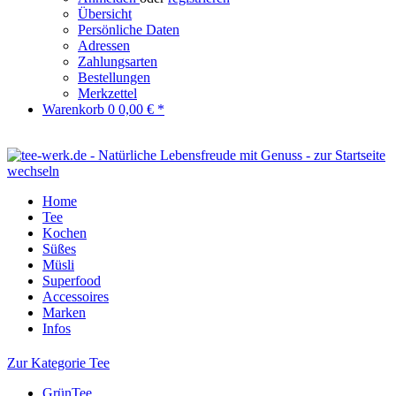
Übersicht
Persönliche Daten
Adressen
Zahlungsarten
Bestellungen
Merkzettel
Warenkorb
0
0,00 € *
Home
Tee
Kochen
Süßes
Müsli
Superfood
Accessoires
Marken
Infos
Zur Kategorie Tee
GrünTee