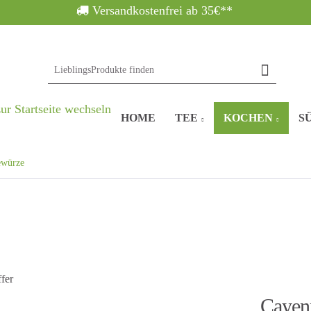
Versandkostenfrei ab 35€**
HOME
TEE
KOCHEN
SÜ
würze
Cayenn